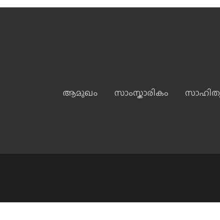
ആമുഖം
സാംസ്കാരികം
സാഹിത്