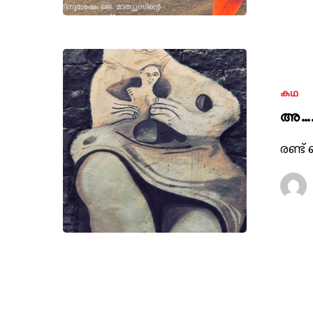
കഥ
അ….
രണ്ട