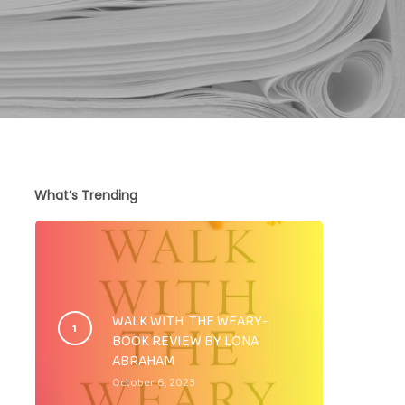
What’s Trending
WALK WITH THE WEARY-
BOOK REVIEW BY LONA
ABRAHAM
October 6, 2023