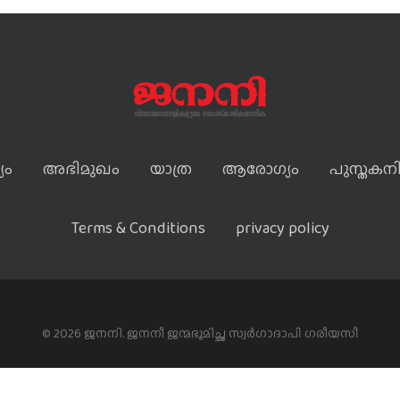
യം
അഭിമുഖം
യാത്ര
ആരോഗ്യം
പുസ്തകന
Terms & Conditions
privacy policy
© 2026 ജനനി. ജനനീ ജന്മഭൂമിച്ഛ സ്വർഗാദാപി ഗരീയസീ