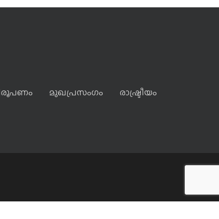
ിരൂപണം
മുഖപ്രസംഗം
രാഷ്ട്രീയം