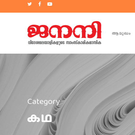
ആമുഖം
Category
കഥ