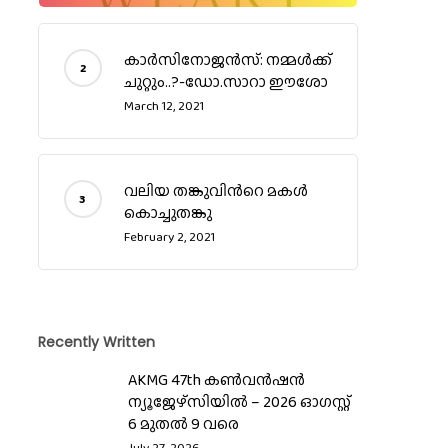
കാര്‍സിനോജന്‍സ്: നമ്മള്‍ക്ക്
ചുറ്റും..?-ഡോ.സാറാ ഈശോ
March 12, 2021
വലിയ തങ്കുവിന്‍റെ മകള്‍
കൊച്ചുതങ്കു
February 2, 2021
Recently Written
AKMG 47th കൺവൻഷൻ
ന്യൂജേഴ്‌സിയിൽ – 2026 ഓഗസ്റ്റ്
6 മുതൽ 9 വരെ
July 27, 2026