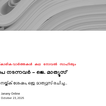
‌കാരിക വാർത്തകൾ
കഥ
നോവല്‍
സാഹിത്യം
േ നടന്നവർ – ജെ. മാത്യൂസ്
പനയ്ക്ക് ശേഷം, ജെ. മാത്യൂസ് രചിച്ച…
Janany Online
October 23, 2025