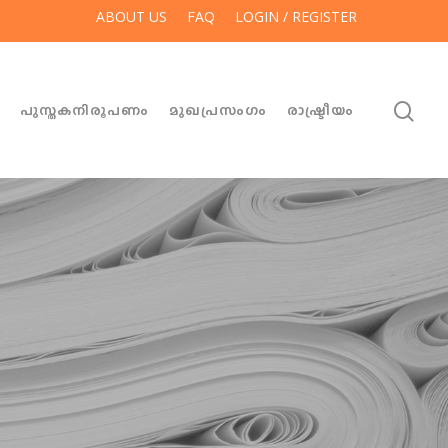
ABOUT US
FAQ
LOGIN / REGISTER
ം
പുസ്തകനിരൂപണം
മുഖപ്രസംഗം
രാഷ്ട്രീയം