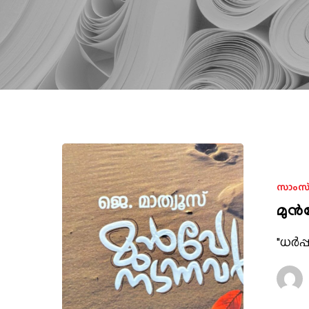
Hit enter to search or ESC to close
സാംസ്
മുൻപ
"ധർപ്