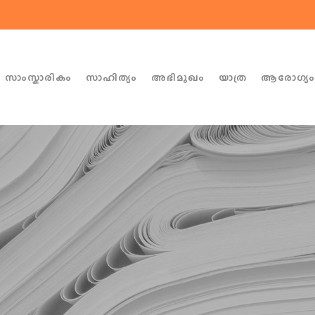
സാംസ്കാരികം
സാഹിത്യം
അഭിമുഖം
യാത്ര
ആരോഗ്യ