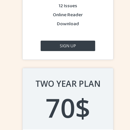
12 Issues
Online Reader
Download
SIGN UP
TWO YEAR PLAN
ആമുഖം
70$
സാംസ്കാരികം
സാഹിത്യം
അഭിമുഖം