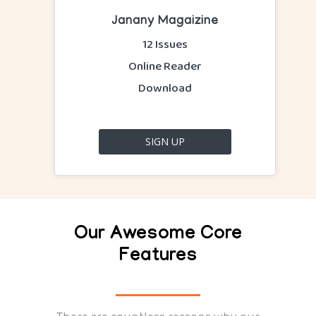
യാത്ര
Janany Magaizine
ആരോഗ്യം
12 Issues
Online Reader
പുസ്തകനിരൂപണം
Download
മുഖപ്രസംഗം
രാഷ്ട്രീയം
SIGN UP
About US
FAQ
Login / Register
Our Awesome Core
Features