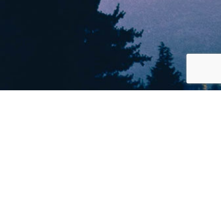
ആമുഖം
സാംസ്കാരികം
സാഹിത്യം
അഭിമുഖം
യാത്ര