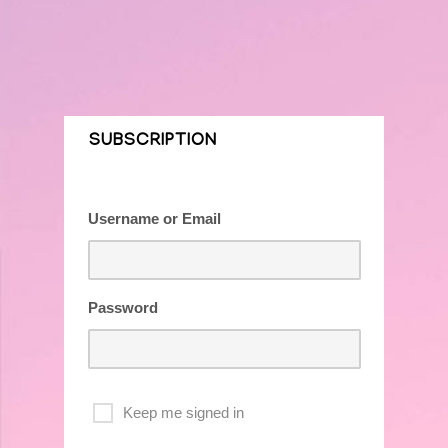
ആമുഖം
സാംസ്കാരികം
സാഹിത്യം
SUBSCRIPTION
അഭിമുഖം
യാത്ര
Username or Email
ആരോഗ്യം
പുസ്തകനിരൂപണം
Password
മുഖപ്രസംഗം
രാഷ്ട്രീയം
Keep me signed in
About US